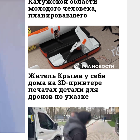
Калужской области
молодого человека,
планировавшего
устроить поджог
военкомата
3 ДНЯ НАЗАД
44
Житель Крыма у себя
дома на 3D-принтере
печатал детали для
дронов по указке
украинцев
4 ДНЯ НАЗАД
43