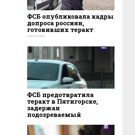
ФСБ опубликовала кадры
допроса россиян,
готовивших теракт
4 ДНЯ НАЗАД
41
ФСБ предотвратила
теракт в Пятигорске,
задержан
подозреваемый
5 ДНЕЙ НАЗАД
35