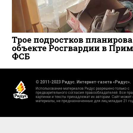
Трое подростков планирова
объекте Росгвардии в Прим
ФСБ
1 ДЕНЬ НАЗАД
10
© 2011-2023 Ридус. Интернет-газета «Ридус».
Использование материалов Ридус разрешено только с
предварительного согласия правообладателей. Все пра
картинки и тексты принадлежат их авторам. Сайт может
материалы, не предназначенные для лиц младше 21 го