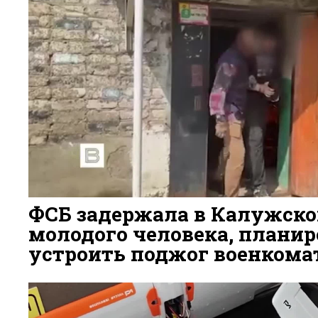
диверсий на транспортных объектах.
50
ФСБ задержала в Калужско
молодого человека, плани
устроить поджог военкома
2 ДНЯ НАЗАД
44