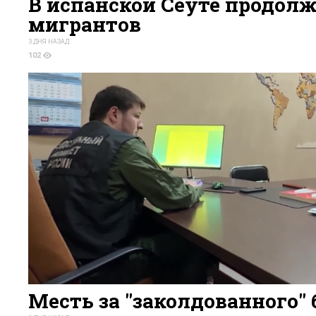
В испанской Сеуте продол
мигрантов
3 ДНЯ НАЗАД
102
Месть за "заколдованного" 