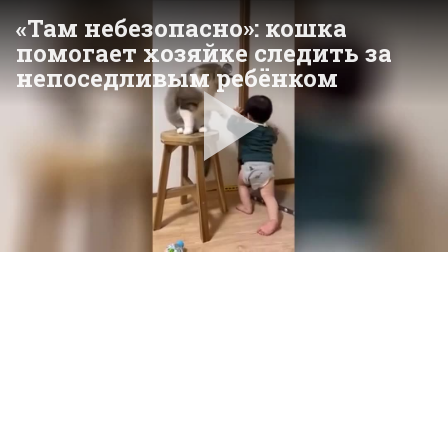
«Там небезопасно»: кошка
помогает хозяйке следить за
непоседливым ребёнком
Pla
Vid